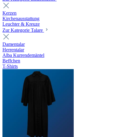
Kerzen
Kirchenausstattung
Leuchter & Kreuze
Zur Kategorie Talare
Damentalar
Herrentalar
Alba Kurrendemäntel
Beffchen
T-Shirts