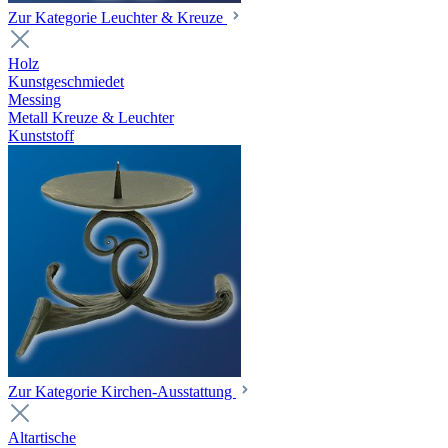
Zur Kategorie Leuchter & Kreuze
Holz
Kunstgeschmiedet
Messing
Metall Kreuze & Leuchter
Kunststoff
Zur Kategorie Kirchen-Ausstattung
Altartische