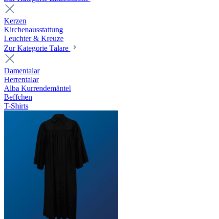
Kerzen
Kirchenausstattung
Leuchter & Kreuze
Zur Kategorie Talare
Damentalar
Herrentalar
Alba Kurrendemäntel
Beffchen
T-Shirts