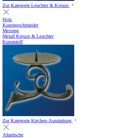
Zur Kategorie Leuchter & Kreuze
Holz
Kunstgeschmiedet
Messing
Metall Kreuze & Leuchter
Kunststoff
Zur Kategorie Kirchen-Ausstattung
Altartische