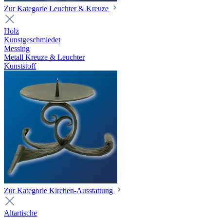
Zur Kategorie Leuchter & Kreuze
Holz
Kunstgeschmiedet
Messing
Metall Kreuze & Leuchter
Kunststoff
Zur Kategorie Kirchen-Ausstattung
Altartische