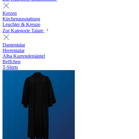
Kerzen
Kirchenausstattung
Leuchter & Kreuze
Zur Kategorie Talare
Damentalar
Herrentalar
Alba Kurrendemäntel
Beffchen
T-Shirts