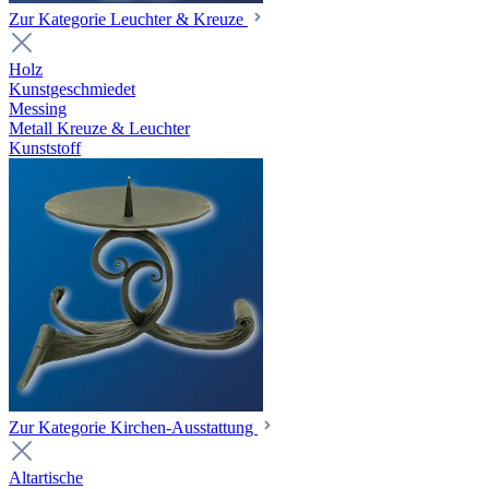
Zur Kategorie Leuchter & Kreuze
Holz
Kunstgeschmiedet
Messing
Metall Kreuze & Leuchter
Kunststoff
Zur Kategorie Kirchen-Ausstattung
Altartische