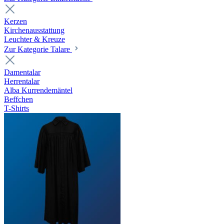
Kerzen
Kirchenausstattung
Leuchter & Kreuze
Zur Kategorie Talare
Damentalar
Herrentalar
Alba Kurrendemäntel
Beffchen
T-Shirts