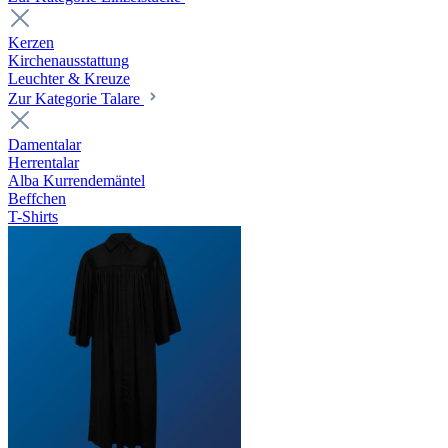
Kerzen
Kirchenausstattung
Leuchter & Kreuze
Zur Kategorie Talare
Damentalar
Herrentalar
Alba Kurrendemäntel
Beffchen
T-Shirts