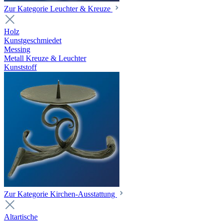
Zur Kategorie Leuchter & Kreuze
Holz
Kunstgeschmiedet
Messing
Metall Kreuze & Leuchter
Kunststoff
Zur Kategorie Kirchen-Ausstattung
Altartische