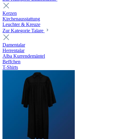
Kerzen
Kirchenausstattung
Leuchter & Kreuze
Zur Kategorie Talare
Damentalar
Herrentalar
Alba Kurrendemäntel
Beffchen
T-Shirts