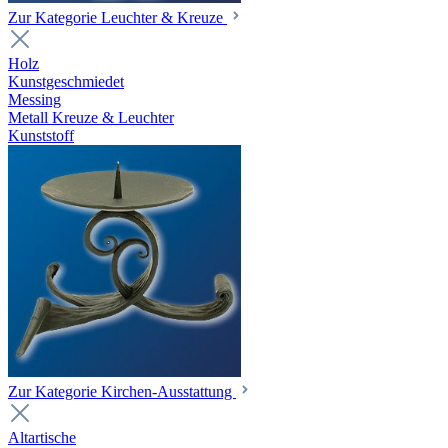
Zur Kategorie Leuchter & Kreuze
Holz
Kunstgeschmiedet
Messing
Metall Kreuze & Leuchter
Kunststoff
Zur Kategorie Kirchen-Ausstattung
Altartische