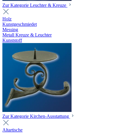
Zur Kategorie Leuchter & Kreuze
Holz
Kunstgeschmiedet
Messing
Metall Kreuze & Leuchter
Kunststoff
Zur Kategorie Kirchen-Ausstattung
Altartische