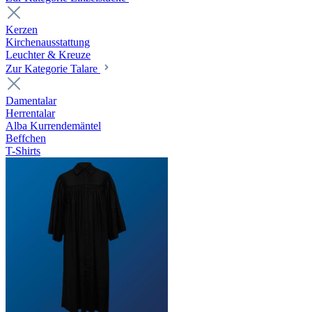
Kerzen
Kirchenausstattung
Leuchter & Kreuze
Zur Kategorie Talare
Damentalar
Herrentalar
Alba Kurrendemäntel
Beffchen
T-Shirts