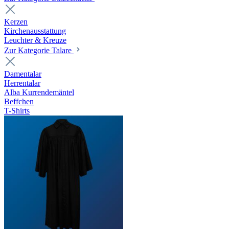
Kerzen
Kirchenausstattung
Leuchter & Kreuze
Zur Kategorie Talare
Damentalar
Herrentalar
Alba Kurrendemäntel
Beffchen
T-Shirts