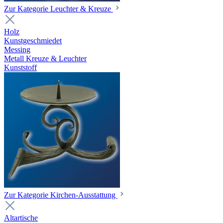
Zur Kategorie Leuchter & Kreuze
Holz
Kunstgeschmiedet
Messing
Metall Kreuze & Leuchter
Kunststoff
Zur Kategorie Kirchen-Ausstattung
Altartische